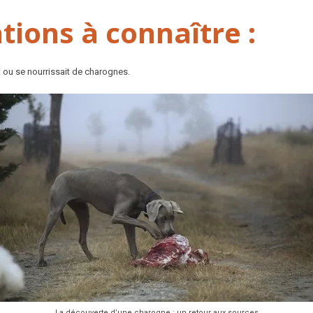
ions à connaître :
t ou se nourrissait de charognes.
La découverte d’une charogne : un retour aux sources