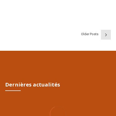
Afin de mieux évaluer l'état de votre compagnon, voici quelques
données physiologiques à connaître...
CONTINUE READING
Older Posts
13/Déc/2020
Dernières actualités