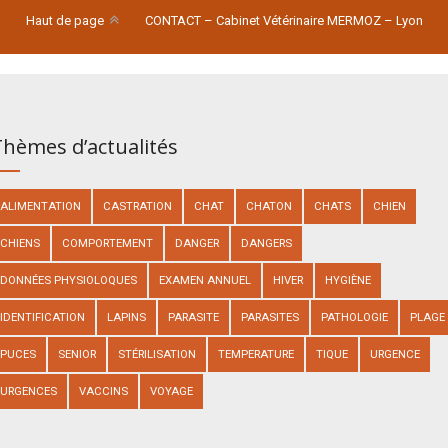
Haut de page
CONTACT – Cabinet Vétérinaire MERMOZ – Lyon
hèmes d’actualités
ALIMENTATION
CASTRATION
CHAT
CHATON
CHATS
CHIEN
CHIENS
COMPORTEMENT
DANGER
DANGERS
DONNÉES PHYSIOLOQUES
EXAMEN ANNUEL
HIVER
HYGIÈNE
IDENTIFICATION
LAPINS
PARASITE
PARASITES
PATHOLOGIE
PLAGE
PUCES
SENIOR
STÉRILISATION
TEMPERATURE
TIQUE
URGENCE
URGENCES
VACCINS
VOYAGE