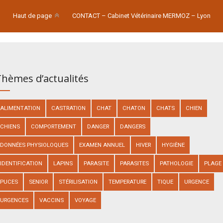
Haut de page
CONTACT – Cabinet Vétérinaire MERMOZ – Lyon
hèmes d’actualités
ALIMENTATION
CASTRATION
CHAT
CHATON
CHATS
CHIEN
CHIENS
COMPORTEMENT
DANGER
DANGERS
DONNÉES PHYSIOLOQUES
EXAMEN ANNUEL
HIVER
HYGIÈNE
IDENTIFICATION
LAPINS
PARASITE
PARASITES
PATHOLOGIE
PLAGE
PUCES
SENIOR
STÉRILISATION
TEMPERATURE
TIQUE
URGENCE
URGENCES
VACCINS
VOYAGE