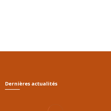
L’animal à la plage
L’été bat son plein et vous vous demandez certainement si la plage est
un endroit pour partager un moment agréable avec votre chien. Cet
article vous donne quelques conseils.
CONTINUE READING
01/Juil/2024
Dernières actualités