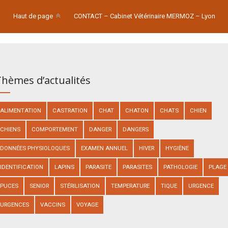
Haut de page
CONTACT – Cabinet Vétérinaire MERMOZ – Lyon
hèmes d’actualités
ALIMENTATION
CASTRATION
CHAT
CHATON
CHATS
CHIEN
CHIENS
COMPORTEMENT
DANGER
DANGERS
DONNÉES PHYSIOLOQUES
EXAMEN ANNUEL
HIVER
HYGIÈNE
IDENTIFICATION
LAPINS
PARASITE
PARASITES
PATHOLOGIE
PLAGE
PUCES
SENIOR
STÉRILISATION
TEMPERATURE
TIQUE
URGENCE
URGENCES
VACCINS
VOYAGE