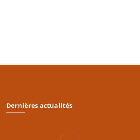
Stérilisation du chat
En faisant stériliser votre animal, vous ferez beaucoup plus que
contrôler la population. Vous limiterez de nombreux risques qui
peuvent nuire à sa santé, à votre confort et à sa durée de vie.
CONTINUE READING
04/Déc/2021
Dernières actualités