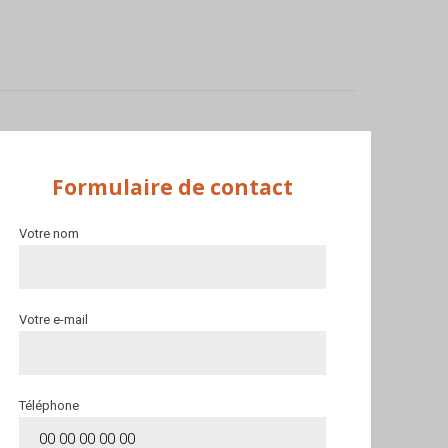
ntact ci-
Gagnez du temps. Prenez RDV même en
dehors des heures d’ouverture.
Formulaire de contact
Votre nom
Votre e-mail
Téléphone