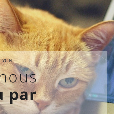
 LYON
-nous
 par