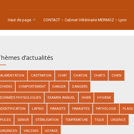
Haut de page
CONTACT – Cabinet Vétérinaire MERMOZ – Lyon
hèmes d’actualités
ALIMENTATION
CASTRATION
CHAT
CHATON
CHATS
CHIEN
CHIENS
COMPORTEMENT
DANGER
DANGERS
DONNÉES PHYSIOLOQUES
EXAMEN ANNUEL
HIVER
HYGIÈNE
IDENTIFICATION
LAPINS
PARASITE
PARASITES
PATHOLOGIE
PLAGE
PUCES
SENIOR
STÉRILISATION
TEMPERATURE
TIQUE
URGENCE
URGENCES
VACCINS
VOYAGE