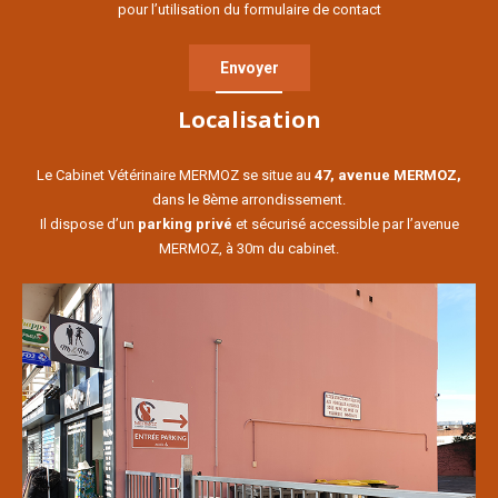
pour l’utilisation du formulaire de contact
Localisation
Le Cabinet Vétérinaire MERMOZ se situe au
47, avenue MERMOZ,
dans le 8ème arrondissement.
Il dispose d’un
parking privé
et sécurisé accessible par l’avenue
MERMOZ, à 30m du cabinet.