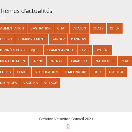
hèmes d’actualités
ALIMENTATION
CASTRATION
CHAT
CHATON
CHATS
CHIEN
CHIENS
COMPORTEMENT
DANGER
DANGERS
DONNÉES PHYSIOLOQUES
EXAMEN ANNUEL
HIVER
HYGIÈNE
IDENTIFICATION
LAPINS
PARASITE
PARASITES
PATHOLOGIE
PLAGE
PUCES
SENIOR
STÉRILISATION
TEMPERATURE
TIQUE
URGENCE
URGENCES
VACCINS
VOYAGE
Création Vetaction Conseil 2021