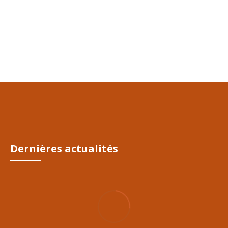
que de passer le réveillon aux urgences vétérinaires ? Voici quelques
précautions à connaître et à mettre en place.
CONTINUE READING
10/Déc/2022
Dernières actualités