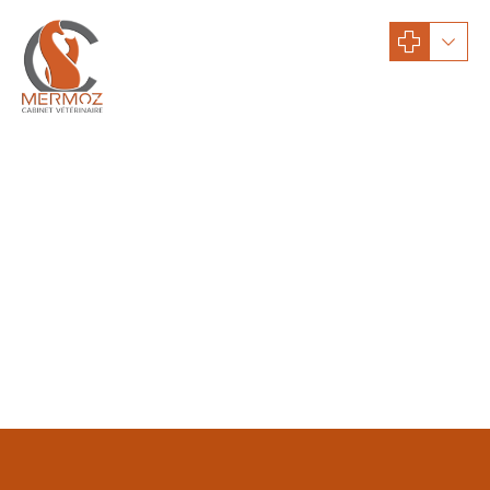
Conseils santé
Quelques données
physiologiques du lapin
Afin de mieux évaluer l'état de votre compagnon, voici quelques
données physiologiques à connaître...
CONTINUE READING
06/Déc/2020