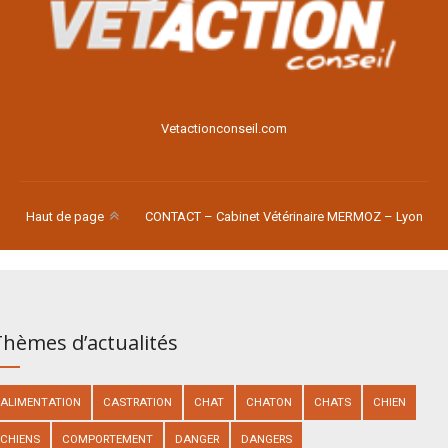
Voir le site
Vetactionconseil.com
Haut de page
CONTACT – Cabinet Vétérinaire MERMOZ – Lyon
hèmes d’actualités
ALIMENTATION
CASTRATION
CHAT
CHATON
CHATS
CHIEN
CHIENS
COMPORTEMENT
DANGER
DANGERS