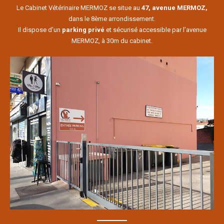
Le Cabinet Vétérinaire MERMOZ se situe au
47, avenue MERMOZ,
dans le 8ème arrondissement.
Il dispose d’un
parking privé
et sécurisé accessible par l’avenue
MERMOZ, à 30m du cabinet.