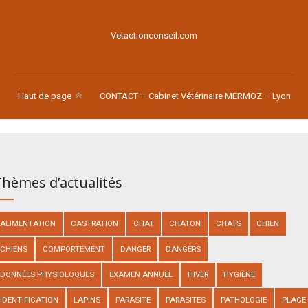
Vetactionconseil.com
Haut de page
CONTACT – Cabinet Vétérinaire MERMOZ – Lyon
hèmes d’actualités
ALIMENTATION
CASTRATION
CHAT
CHATON
CHATS
CHIEN
CHIENS
COMPORTEMENT
DANGER
DANGERS
DONNÉES PHYSIOLOQUES
EXAMEN ANNUEL
HIVER
HYGIÈNE
IDENTIFICATION
LAPINS
PARASITE
PARASITES
PATHOLOGIE
PLAGE