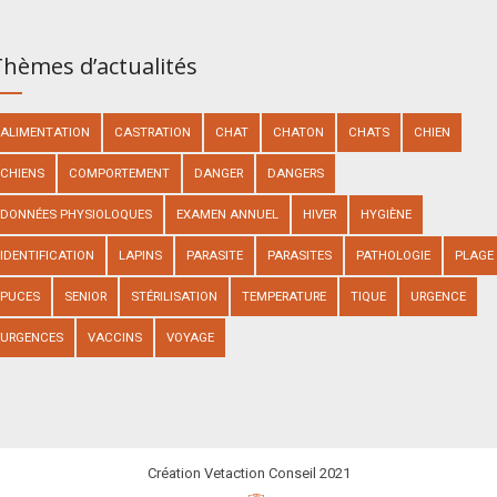
hèmes d’actualités
ALIMENTATION
CASTRATION
CHAT
CHATON
CHATS
CHIEN
CHIENS
COMPORTEMENT
DANGER
DANGERS
DONNÉES PHYSIOLOQUES
EXAMEN ANNUEL
HIVER
HYGIÈNE
IDENTIFICATION
LAPINS
PARASITE
PARASITES
PATHOLOGIE
PLAGE
PUCES
SENIOR
STÉRILISATION
TEMPERATURE
TIQUE
URGENCE
URGENCES
VACCINS
VOYAGE
Création Vetaction Conseil 2021