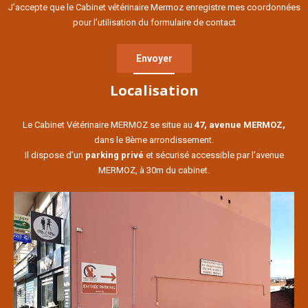
J’accepte que le Cabinet vétérinaire Mermoz enregistre mes coordonnées
pour l’utilisation du formulaire de contact
Localisation
Le Cabinet Vétérinaire MERMOZ se situe au
47, avenue MERMOZ,
dans le 8ème arrondissement.
Il dispose d’un
parking privé
et sécurisé accessible par l’avenue
MERMOZ, à 30m du cabinet.