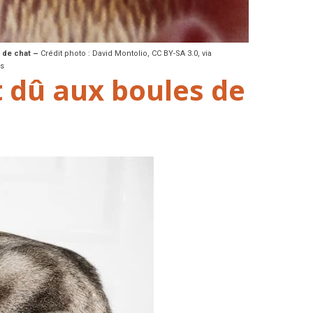
e de chat –
Crédit photo :
David Montolio
,
CC BY-SA 3.0
, via
s
t dû aux boules de