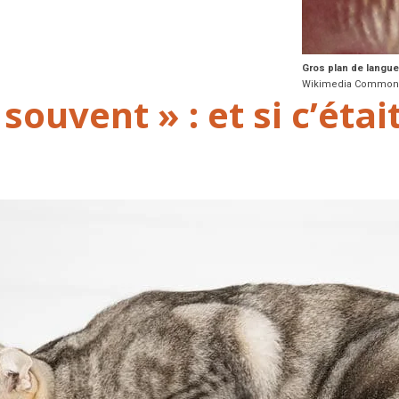
Gros plan de langu
Wikimedia Common
ouvent » : et si c’étai