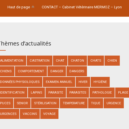
Haut de page
CONTACT – Cabinet Vétérinaire MERMOZ – Lyon
hèmes d’actualités
ALIMENTATION
CASTRATION
CHAT
CHATON
CHATS
CHIEN
CHIENS
COMPORTEMENT
DANGER
DANGERS
DONNÉES PHYSIOLOQUES
EXAMEN ANNUEL
HIVER
HYGIÈNE
IDENTIFICATION
LAPINS
PARASITE
PARASITES
PATHOLOGIE
PLAGE
PUCES
SENIOR
STÉRILISATION
TEMPERATURE
TIQUE
URGENCE
URGENCES
VACCINS
VOYAGE