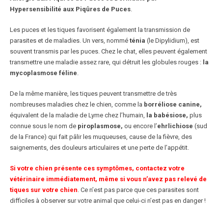
Hypersensibilité aux Piqûres de Puces
.
Les puces et les tiques favorisent également la transmission de
parasites et de maladies. Un vers, nommé
ténia
(le Dipylidium), est
souvent transmis par les puces. Chez le chat, elles peuvent également
transmettre une maladie assez rare, qui détruit les globules rouges :
la
mycoplasmose féline
.
De la même manière, les tiques peuvent transmettre de très
nombreuses maladies chez le chien, comme la
borréliose canine,
équivalent de la maladie de Lyme chez l’humain,
la babésiose,
plus
connue sous le nom de
piroplasmose,
ou encore l’
ehrlichiose
(sud
de la France) qui fait pâlir les muqueuses, cause de la fièvre, des
saignements, des douleurs articulaires et une perte de l’appétit.
Si votre chien présente ces symptômes, contactez votre
vétérinaire immédiatement, même si vous n’avez pas relevé de
tiques sur votre chien
. Ce n’est pas parce que ces parasites sont
difficiles à observer sur votre animal que celui-ci n’est pas en danger !