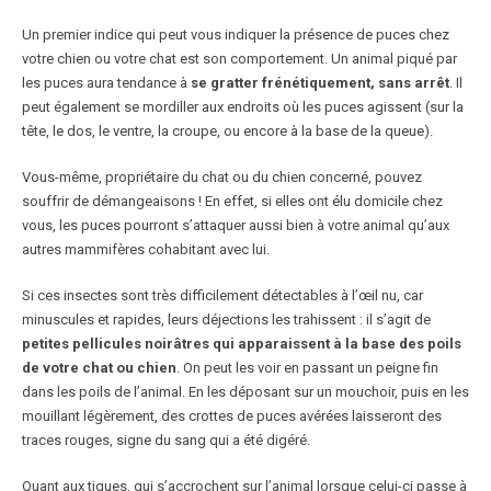
Un premier indice qui peut vous indiquer la présence de puces chez
votre chien ou votre chat est son comportement. Un animal piqué par
les puces aura tendance à
se gratter frénétiquement, sans arrêt
. Il
peut également se mordiller aux endroits où les puces agissent (sur la
tête, le dos, le ventre, la croupe, ou encore à la base de la queue).
Vous-même, propriétaire du chat ou du chien concerné, pouvez
souffrir de démangeaisons ! En effet, si elles ont élu domicile chez
vous, les puces pourront s’attaquer aussi bien à votre animal qu’aux
autres mammifères cohabitant avec lui.
Si ces insectes sont très difficilement détectables à l’œil nu, car
minuscules et rapides, leurs déjections les trahissent : il s’agit de
petites pellicules noirâtres qui apparaissent à la base des poils
de votre chat ou chien
. On peut les voir en passant un peigne fin
dans les poils de l’animal. En les déposant sur un mouchoir, puis en les
mouillant légèrement, des crottes de puces avérées laisseront des
traces rouges, signe du sang qui a été digéré.
Quant aux tiques, qui s’accrochent sur l’animal lorsque celui-ci passe à