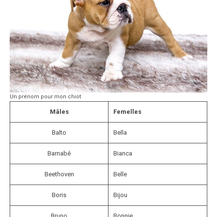
Un prénom pour mon chiot
Mâles
Femelles
Balto
Bella
Barnabé
Bianca
Beethoven
Belle
Boris
Bijou
Bruno
Bonnie