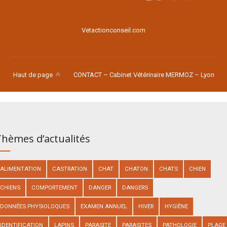
Vetactionconseil.com
Haut de page
CONTACT – Cabinet Vétérinaire MERMOZ – Lyon
hèmes d’actualités
ALIMENTATION
CASTRATION
CHAT
CHATON
CHATS
CHIEN
CHIENS
COMPORTEMENT
DANGER
DANGERS
DONNÉES PHYSIOLOQUES
EXAMEN ANNUEL
HIVER
HYGIÈNE
IDENTIFICATION
LAPINS
PARASITE
PARASITES
PATHOLOGIE
PLAGE