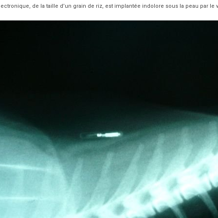
ectronique, de la taille d’un grain de riz, est implantée indolore sous la peau par le v