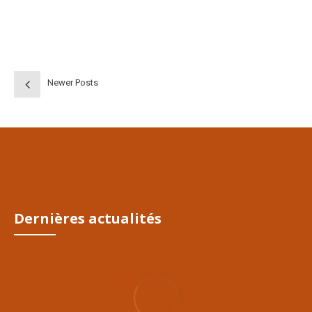
peuvent nuire à sa santé, à votre confort et à sa durée de vie.
CONTINUE READING
Newer Posts
02/Déc/2020
Dernières actualités