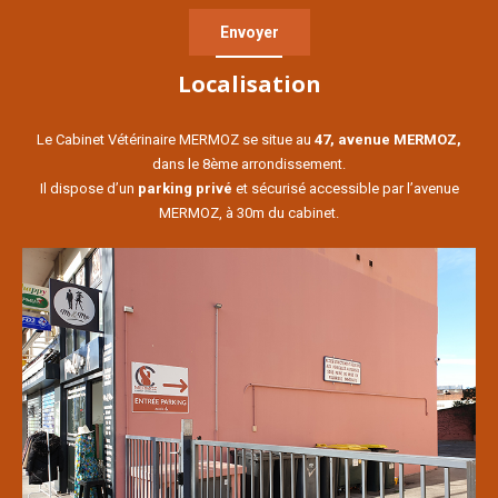
Localisation
Le Cabinet Vétérinaire MERMOZ se situe au
47, avenue MERMOZ,
dans le 8ème arrondissement.
Il dispose d’un
parking privé
et sécurisé accessible par l’avenue
MERMOZ, à 30m du cabinet.