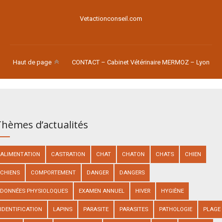
Vetactionconseil.com
Haut de page
CONTACT – Cabinet Vétérinaire MERMOZ – Lyon
hèmes d’actualités
ALIMENTATION
CASTRATION
CHAT
CHATON
CHATS
CHIEN
CHIENS
COMPORTEMENT
DANGER
DANGERS
DONNÉES PHYSIOLOQUES
EXAMEN ANNUEL
HIVER
HYGIÈNE
IDENTIFICATION
LAPINS
PARASITE
PARASITES
PATHOLOGIE
PLAGE