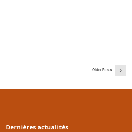
Stérilisation du chat
En faisant stériliser votre animal, vous ferez beaucoup plus que
contrôler la population. Vous limiterez de nombreux risques qui
peuvent nuire à sa santé, à votre confort et à sa durée de vie.
CONTINUE READING
Older Posts
04/Déc/2021
Dernières actualités