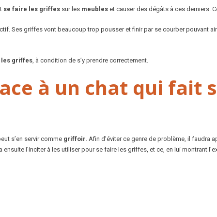
nt
se faire les griffes
sur les
meubles
et causer des dégâts à ces derniers. C
ctif. Ses griffes vont beaucoup trop pousser et finir par se courber pouvant ai
les griffes
, à condition de s’y prendre correctement.
e à un chat qui fait se
 peut s’en servir comme
griffoir
. Afin d’éviter ce genre de problème, il faudra 
ra ensuite l’inciter à les utiliser pour se faire les griffes, et ce, en lui montran