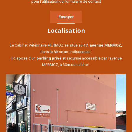
pour l’utilisation du formulaire de contact
Localisation
Le Cabinet Vétérinaire MERMOZ se situe au
47, avenue MERMOZ,
dans le 8ème arrondissement.
Il dispose d’un
parking privé
et sécurisé accessible par l’avenue
MERMOZ, à 30m du cabinet.