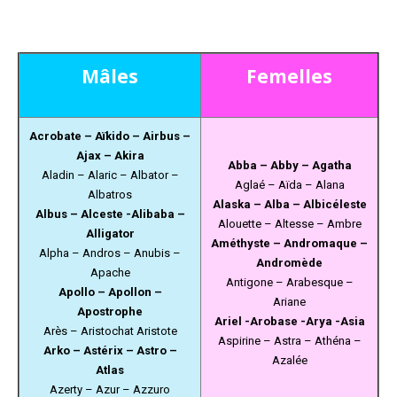
Mâles
Femelles
Acrobate – Aïkido – Airbus –
Ajax – Akira
Abba – Abby – Agatha
Aladin – Alaric – Albator –
Aglaé – Aïda – Alana
Albatros
Alaska – Alba – Albicéleste
Albus – Alceste -Alibaba –
Alouette – Altesse – Ambre
Alligator
Améthyste – Andromaque –
Alpha – Andros – Anubis –
Andromède
Apache
Antigone – Arabesque –
Apollo – Apollon –
Ariane
Apostrophe
Ariel -Arobase -Arya -Asia
Arès – Aristochat Aristote
Aspirine – Astra – Athéna –
Arko – Astérix – Astro –
Azalée
Atlas
Azerty – Azur – Azzuro